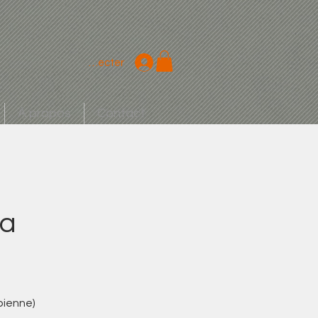
Se connecter
À propos
Contact
la
pienne)