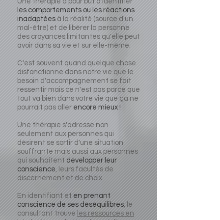
Une thérapie a pour but d'identifier
les comportements ou les réactions
inadaptées
à la réalité (source d'un
mal-être) et de libérer la personne
des croyances limitantes qu'elle peut
avoir dans sa vie et sur elle-même.
C'est souvent quand quelque chose
disfonctionne dans notre vie que le
besoin d'accompagnement se fait
ressentir mais ce n'est pas parce que
tout va bien dans votre vie que ça ne
pourrait pas aller
encore mieux !
Une thérapie s'adresse non
seulement aux personnes qui
désirent se sortir d'une situation
souffrante mais aussi aux personnes
qui souhaitent
développer leur
conscience
, leurs facultés de
discernement et de choix.
En identifiant et
en prenant
conscience de ses déséquilibres
, le
consultant trouve
les ressources en