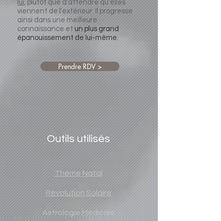
lui
, plutôt que d'attendre qu'elles
viennent de l'extérieur. Il progresse
ainsi dans une meilleure
connaissance et
un plus grand
épanouissement de lui-même
.
Prendre RDV >
Outils utilisés
Thème Natal
Révolution Solaire
Astrologie Médicale