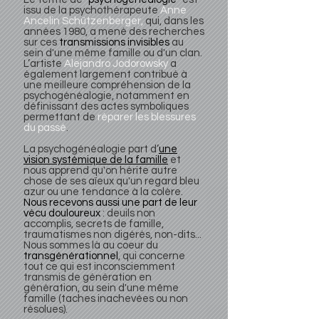
issu de la psychothérapeute
Anne
Ancelin Schützenberger,
qui, dans les
années 1980, a mené des recherches
sur ces
transmissions invisibles
au
sein d'une même famille ou d'un clan.
L’artiste
Alejandro Jodorowsky
a
également largement contribué à
une meilleure compréhension de la
psychogénéalogie, notamment en
définissant des actes symboliques
permettant de
réparer les blessures
du passé
.
La psychogénéalogie part d’
une
vision systémique de la famille
et
nous apprend qu'on hérite autre
chose de ses aïeux qu'un regard bleu
azur ou une tendance à la colère.
Nous recevons aussi une part de leur
vécu douloureux
: deuils non
accomplis, secrets de famille,
traumatismes non digérés, non-dits...
Nous sommes là au coeur du
transgénérationnel
, qui concerne
tout ce qui est inconsciemment
transmis de génération en
génération, au sein d'une même
famille (taches inachevées ou non
résolues).