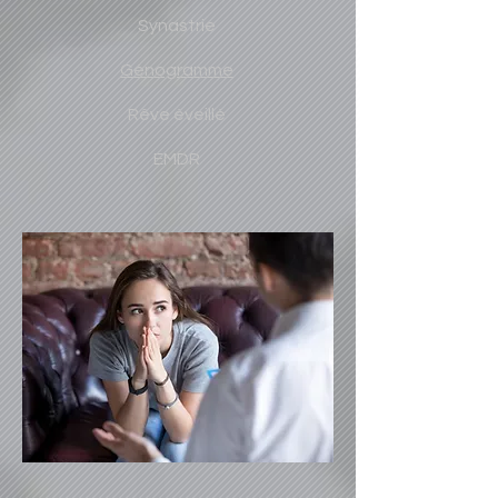
Synastrie
Génogramme
Rêve éveillé
EMDR