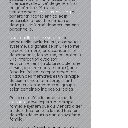
"mémoire collective" de génération
en génération. Mais c'est
véritablement
Carl Gustav Jung
qui
parlera "d'inconscient collectif"
accessible à tous. L'homme n'est
donc plus enfermé dans son histoire
personnelle.
Une famille est un système
en
perpétuelle évolution qui, comme tout
système, s'organise selon une forme
(le père, la mère, les ascendants et
descendants, les oncles, les tantes...),
une interaction avec son
environnement (la place sociale), une
survie (perdurer dans le temps), une
fonction (rôle et comportement de
chacun des membres) et un principe
de communication interagissant
entre tous les membres du groupe
selon certains principes ou règles.
Par la suite, l’école américaine de
Palo Alto
, développera la thérapie
familiale systémique qui viendra aider
à l’identification et à la modification
des rôles de chacun dans le système
familial.
Le terme de
"psychogénéalogie"
est