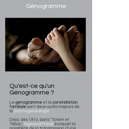
Génogramme
Qu'est-ce qu'un
Génogramme ?
Le
génogramme
et la
constellation
familiale
sont deux outils majeurs de
la
psychogénéalogie
.
Déjà, dès 1913, dans "Totem et
Tabou",
Sigmund Freud
évoquait la
possibilité de la transmission d’une